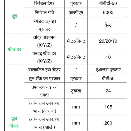
स्पिंडल टेपर
प्रकार
बीबीटी-50
स्पिंडल गति
आरपीएम
6000
धुरा
स्पिंडल ड्राइव
/
बेल्ट
प्रकार
तीव्र पारगमन
मीटर/मिनट
20/20/10
(X/Y/Z)
फीड दर
कटाई फ़ीड दर
मीटर/मिनट
10
(X/Y/Z)
स्वचालित टूल चेंजर
/
एआरएम प्रकार
टूल शैंक का प्रकार
प्रकार
बीटी50
उपकरण भंडारण
टुकड़ा
24
क्षमता
अधिकतम उपकरण
mm
105
व्यास (आसन्न)
टूल
अधिकतम उपकरण
mm
200
चेंजर
व्यास (खाली)