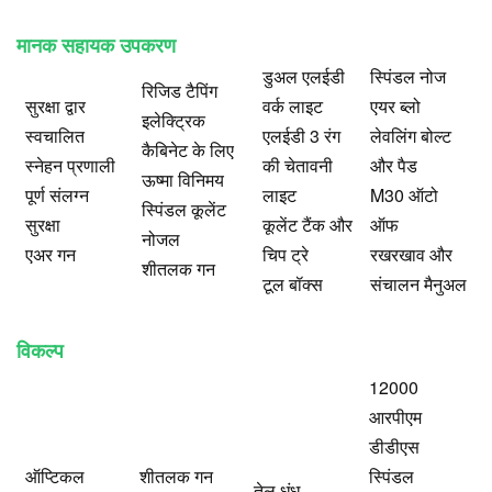
मानक सहायक उपकरण
डुअल एलईडी
स्पिंडल नोज
रिजिड टैपिंग
सुरक्षा द्वार
वर्क लाइट
एयर ब्लो
इलेक्ट्रिक
स्वचालित
एलईडी 3 रंग
लेवलिंग बोल्ट
कैबिनेट के लिए
स्नेहन प्रणाली
की चेतावनी
और पैड
ऊष्मा विनिमय
पूर्ण संलग्न
लाइट
M30 ऑटो
स्पिंडल कूलेंट
सुरक्षा
कूलेंट टैंक और
ऑफ
नोजल
एअर गन
चिप ट्रे
रखरखाव और
शीतलक गन
टूल बॉक्स
संचालन मैनुअल
विकल्प
12000
आरपीएम
डीडीएस
ऑप्टिकल
शीतलक गन
स्पिंडल
तेल धुंध