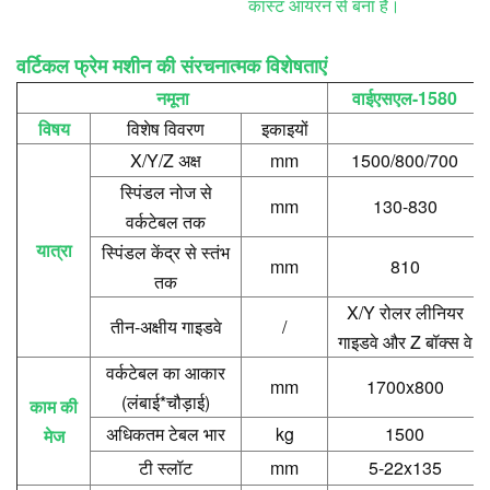
कास्ट आयरन से बना है।
वर्टिकल फ्रेम मशीन की संरचनात्मक विशेषताएं
नमूना
वाईएसएल-1580
विषय
विशेष विवरण
इकाइयों
X/Y/Z अक्ष
mm
1500/800/700
स्पिंडल नोज से
mm
130-830
वर्कटेबल तक
यात्रा
स्पिंडल केंद्र से स्तंभ
mm
810
तक
X/Y रोलर लीनियर
तीन-अक्षीय गाइडवे
/
गाइडवे और Z बॉक्स वे
वर्कटेबल का आकार
mm
1700x800
(लंबाई*चौड़ाई)
काम की
अधिकतम टेबल भार
kg
1500
मेज
टी स्लॉट
mm
5-22x135