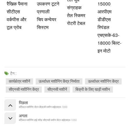
रैखिक पैमाना
उपकरण टूटने
15000
संग्राहक
सीटीएस
प्रणाली
आरपीएम
तेल स्किमर
वर्कपीस और
चिप कन्वेयर
डीडीएस
रोटरी टेबल
टूल प्रोब
सिस्टम
स्पिंडल
एचएसके-63-
18000 बिल्ट-
इन मोटो
टैग :
कार्यक्षेत्र मशीनें
ऊर्ध्वाधर मशीनिंग केंद्र निर्माता
ऊर्ध्वाधर मशीनिंग केंद्र
सीएनसी मशीनिंग केंद्र
सीएनसी मशीनें
बिक्री के लिए खड़ी मशीन
पिछला
वर्टिकल मशीनिंग सेंटर वीएमसी मशीन वाईएसएल-1890
अगला
वर्टिकल मशीनिंग हाई स्पीड सीएनसी मशीन सेंटर वाईएसएल-1060