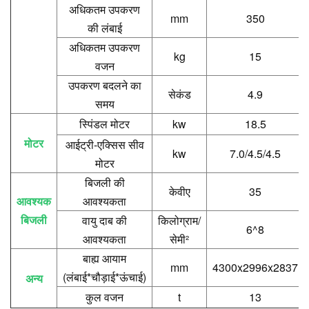
अधिकतम उपकरण
mm
350
की लंबाई
अधिकतम उपकरण
kg
15
वजन
उपकरण बदलने का
सेकंड
4.9
समय
स्पिंडल मोटर
kw
18.5
मोटर
आईट्री-एक्सिस सीव
kw
7.0/4.5/4.5
मोटर
बिजली की
केवीए
35
आवश्यक
आवश्यकता
बिजली
वायु दाब की
किलोग्राम/
6^8
आवश्यकता
सेमी²
बाह्य आयाम
mm
4300x2996x2837
(लंबाई*चौड़ाई*ऊंचाई)
अन्य
कुल वजन
t
13