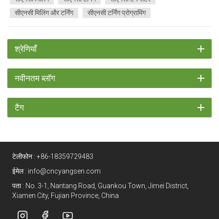
सीएनसी मिलिंग और टर्निंग
सीएनसी टर्निंग प्रोग्रामिंग
श्रेणियाँ
नवीनतम ब्लॉग
टैग
टेलीफोन :
+86-18359729483
ईमेल :
info@cncyangsen.com
पता : No. 3-1, Nantang Road, Guankou Town, Jimei District,
Xiamen City, Fujian Province, China