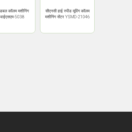
 डबल कॉलम मशीनिंग
सीएनसी हाई स्पीड मूविंग कॉलम
र वाईएसएम-5038
मशीनिंग सेंटर YSMD-21046