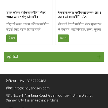
डबल कॉलम वर्टिकल मशीनिंग सेंटर
गैन्ट्री सीएनसी मशीन वाईएसएम-2518
YSM-4027 सीएनसी मशीन
डबल कॉलम मशीनिंग सेंटर
सीएनसी डबल कॉलम वर्टिकल मशीनिंग
सीएनसी गैन्ट्री मशीनिंग सेंटर मुख्य रूप
सेंटर्स, सिद्ध मशीन डिज़ाइन को
से विमानन, ऑटोमोबाइल, ऊर्जा, सूचना,
नियंत्रण और विनिर्माण में उन्नत
मोल्डिंग और अन्य उद्योगों में पुर्जों के
विवरण
विवरण
तकनीक के साथ जोड़ते हैं।
प्रसंस्करण के लिए उपयुक्त है। इसमें
विश्वसनीयता और प्रदर्शन के कारण
उच्च गति, उच्च परिशुद्धता, उच्च
यह श्रृंखला मांग में लगे सीएनसी मिलिंग
लचीलापन और पर्यावरण संरक्षण जैसी
वर्कशॉप और इन-हाउस उत्पादन
विशेषताएं हैं।
श्रेणियाँ
इकाइयों के बीच समान रूप से पसंदीदा
है।
टेलीफोन :
+86-18359729483
ईमेल :
info@cncyangsen.com
पता : No. 3-1, Nantang Road, Guankou Town, Jimei District,
Xiamen City, Fujian Province, China