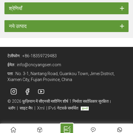
श्रेणियाँ
नये उत्पाद
टेलीफोन :
+86-18359729483
ईमेल :
info@cncyangsen.com
पता : No. 3-1, Nantang Road, Guankou Town, Jimei District,
Xiamen City, Fujian Province, China
© 2026 फ़ुज़ियान में सीएनसी मशीनिंग शीर्ष 1 निर्माता सर्वाधिकार सुरक्षित।
ब्लॉग
|
साइट मैप
|
Xml
|
IPv6 नेटवर्क समर्थित