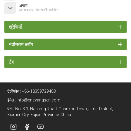
अगला
कौन सा बेहतर है - सीएनसी टर्निंग या मिलिंग?
श्रेणियाँ
नवीनतम ब्लॉग
टैग
टेलीफोन :
+86-18359729483
ईमेल :
info@cncyangsen.com
पता : No. 3-1, Nantang Road, Guankou Town, Jimei District,
Xiamen City, Fujian Province, China