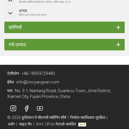
सीएनसी मशीनिंग पैरामीटर्स का परिचय | अंतिम गाइड 2025
अगला
मिलिंग कटर उपकरण के प्रकार
श्रेणियाँ
नये उत्पाद
टेलीफोन :
+86-18359729483
ईमेल :
info@cncyangsen.com
पता : No. 3-1, Nantang Road, Guankou Town, Jimei District,
Xiamen City, Fujian Province, China
© 2026 फ़ुज़ियान में सीएनसी मशीनिंग शीर्ष 1 निर्माता सर्वाधिकार सुरक्षित।
ब्लॉग
|
साइट मैप
|
Xml
|
IPv6 नेटवर्क समर्थित